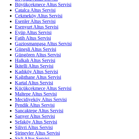
Büyükçekmece Altus Servisi
Çatalca Altus Servisi
Çekmeköy Altus Servisi
Esenler Altus Servisi
Esenyurt Altus Servisi
Eyüp Altus Servisi
Fatih Altus Servisi
Gaziosmanpaşa Altus Servisi
Güneşli Altus Servisi
Güngören Altus Servisi
Halkalı Altus Servisi
İkitelli Altus Servisi
Kadıköy Altus Servisi
Kağıthane Altus Servisi
Kartal Altus Servisi
Küçükçekmece Altus Servisi
Maltepe Altus Servisi
Mecidiyeköy Altus Servisi
Pendik Altus Servisi
Sancaktepe Altus Servisi
Sarıyer Altus Servisi
Sefaköy Altus Servisi
Silivri Altus Servisi
Şirinevler Altus Servisi
Şişli Altus Servisi