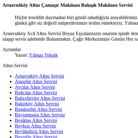
Arnavutköy Altus Çamaşır Makinası Bulaşık Makinası Servisi
Hiçbir tereddüt duymadan bizi gönül rahatlığıyla arayabilirsiniz.
günkü gibi siz değerli müşterilerimize teslim etmekteyiz. Yılm
Arnavutköy Acil Altus Servisi Beyaz Eşyalarınızın onarımı işinde dene
ulaşıp servis talebinde Bulunmaktır. Çağrı Merkezimize Günün Her saat
Ayrıntılar
Yazan:
Yılmaz Teknik
Altus Servisi
Arnavutköy Altus Servisi
Ataşehir Altus Servisi
Avcılar Altus Servisi
Bağcılar Altus Servisi
Bahçelievler Altus Servisi
Bakırköy Altus Servisi
Başakşehir Altus Servisi
Bayrampaşa Altus Servisi
Beşiktaş Altus Servisi
Beykoz Altus Servisi
Beylikdüzü Altus Servisi
Beyoğlu Altus Servisi