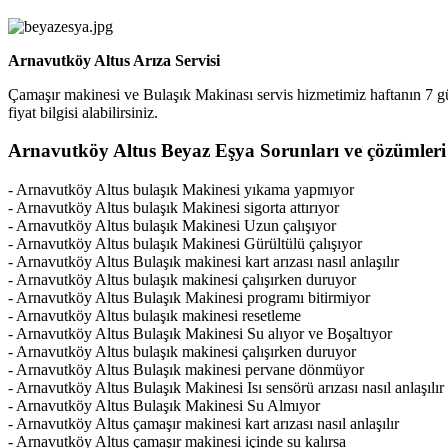
Arnavutköy Altus Arıza Servisi
Çamaşır makinesi ve Bulaşık Makinası servis hizmetimiz haftanın 7 g
fiyat bilgisi alabilirsiniz.
Arnavutköy Altus Beyaz Eşya Sorunları ve çözümleri 
- Arnavutköy Altus bulaşık Makinesi yıkama yapmıyor
- Arnavutköy Altus bulaşık Makinesi sigorta attırıyor
- Arnavutköy Altus bulaşık Makinesi Uzun çalışıyor
- Arnavutköy Altus bulaşık Makinesi Gürültülü çalışıyor
- Arnavutköy Altus Bulaşık makinesi kart arızası nasıl anlaşılır
- Arnavutköy Altus bulaşık makinesi çalışırken duruyor
- Arnavutköy Altus Bulaşık Makinesi programı bitirmiyor
- Arnavutköy Altus bulaşık makinesi resetleme
- Arnavutköy Altus Bulaşık Makinesi Su alıyor ve Boşaltıyor
- Arnavutköy Altus bulaşık makinesi çalışırken duruyor
- Arnavutköy Altus Bulaşık makinesi pervane dönmüyor
- Arnavutköy Altus Bulaşık Makinesi Isı sensörü arızası nasıl anlaşılır
- Arnavutköy Altus Bulaşık Makinesi Su Almıyor
- Arnavutköy Altus çamaşır makinesi kart arızası nasıl anlaşılır
- Arnavutköy Altus çamaşır makinesi içinde su kalırsa